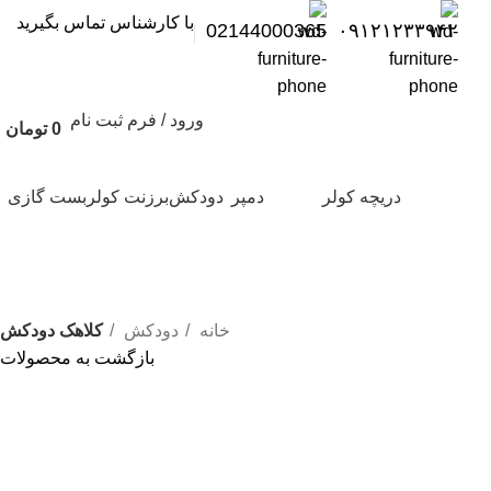
با کارشناس تماس بگیرید
02144000365
۰۹۱۲۱۲۳۳۹۴۲
ورود / فرم ثبت نام
0
تومان
دریچه کولر
دمپر
دودکش
برزنت کولر
بست گازی
خانه
دودکش
کلاهک دودکش
بازگشت به محصولات