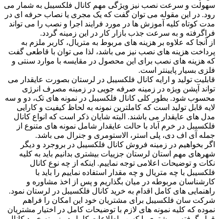
سهولت و سرعت نصب نیز ویژگی مهم کانال فلکسیبل به شمار می
رود. در این مقوله می توان گفت که یک مجری یا نصاب حرفه ای در
مدت کوتاه کلیه آموزش ها در مورد فرایند اجرا و نصب را می تواند
فراگرفته و به سرعت جذب بازار کار در این زمینه گردد.
از آنجا که علاوه بر هزینه های مربوط به متریال، کاربر ملزم به
پرداخت هزینه های نصب نیز می باشد، لذا می توان با قاطعی گفت
که هزینه های نصب برای این محصول در مقایسه با موارد سنتی و
فلزی بسیار پایینتر است.
قابلیت تولید و ارایه کانال فلکسیبل در لرستان بصورت عایقدار می
تواند آپشن ویژه در زمینه صرفه جویی در زمینه مصرف انرژی
محسوب شود. بطور کلی کانال فلکسیبل در نمونه های تک، دو و سه
لایه قابل تولید است که کاملترین نمونه به لحاظ کیفیت و کارایی
مدل های عایقدار می باشند. البته شایان ذکر است که انواع کانال
فلکسیبل در خرم آباد با حالت عایقدار شامل نمونه های متنوع از
جمله آی اف دی، پلی استر، الاستومری و جنرال می باشد.
اگر بخواهیم در زمینه فروش کانال فلکسیبل در بروجرد و دیگر
شهرهای مهم استان لرستان جزییات بیشتری بدانیم باید به کلیه
نکات و توضیحات اعلامی توجه نماییم. اینکه از چه نوع کانال
فلکسیبل با چه متریال و چه مقدار استفاده نماییم را باید با
کارشناسان مربوطه در میان بگذاریم و پس از اخذ مشاوره و
راهنمایی های کامل اقدام به خرید کانال فلکسیبل در لرستان نمود.
شرکت سان فلکسیبل برای مشتریان خود این امکان را فراهم
نموده که کلیه نمونه های لازم با توضیحات کامل در اختیار مشتریان
قرار گرفته و مشتری با کسب اطلاعات کامل در زمینه خرید کانال