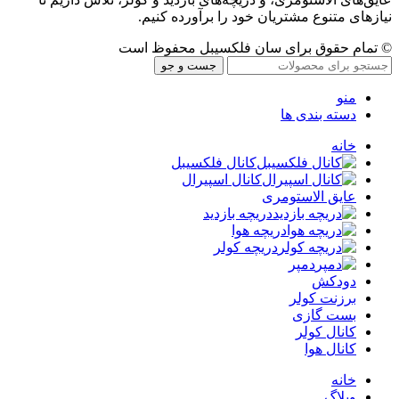
نیازهای متنوع مشتریان خود را برآورده کنیم.
© تمام حقوق برای سان فلکسیبل محفوظ است
جست و جو
منو
دسته بندی ها
خانه
کانال فلکسیبل
کانال اسپیرال
عایق الاستومری
دریچه بازدید
دریچه هوا
دریچه کولر
دمپر
دودکش
برزنت کولر
بست گازی
کانال کولر
کانال هوا
خانه
وبلاگ