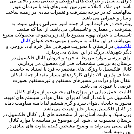
دارای پتانسیل و ظرفیت های فرهنگی و صنعتی بسیار بالایی می
باشد. دیار فلک الافلاک، سرزمین آبشارهای بلند با مردمان غیور
سالهاست که در چرخه پیشرفت و تغییرات بنیادی در زمینه ساخت
و ساز و عمرانی می باشد.
پیشرفت در هرگونه امور از جمله امور عمرانی و بنایی منوط به
پیشرفت در معماری و تاسیساتی می باشد. از آنجا که صنعت
تاسیسات با عنوان تهویه مطبوع دارای زیرمجموعه محصولات متنوع
می باشد، در این مقاله به موضوع مهمی تحت عنوان
کانال
فلکسیبل
در لرستان با محوریت شهرهایی مثل خرم آباد، بروجرد و
دیگر شهرهای بزرگ در این استان می پردازد.
برای بررسی موارد مربوط به خرید و فروش کانال فلکسیبل در
لرستان به بررسی مشخصات فنی این محصول می پردازیم.
کانال فلکسیبل با ویژگی های منحصر به فرد با استناد به خاصیت
انعطاف پذیزی بالا، دارای کارکردهای بسیار مفید از جمله امکان
انتقال هوا و ذرات در مسیرهای مستقیم و غیرمستقیم بصورت
عرضی یا عمودی می باشد.
قابلیت تحمل دمایی در میزان های مختلف نیز از مزایای کانال
فلکسیبل می باشد. از آنجا که برای انتقال هوا در سیستم های تهویه،
مجبور به جابجایی هوای سرد و گرم هستیم لذا دامنه مقاومت دمایی
در کانال فلکسیبل بسیار حایز اهمیت می باشد.
وزن سبک و قابلت آسان نیز از مشخصه های بارز کانال فلکسیبل در
لرستان محسوب می شود. این موضوع در مقایسه با موارد کانال
های سنتی می تواند به وضوح مشخص کننده تفاوت های بنیادی در
این زمینه باشد.